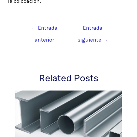
la colocación.
Navegación
←
Entrada
Entrada
de
anterior
siguiente
→
entradas
Related Posts